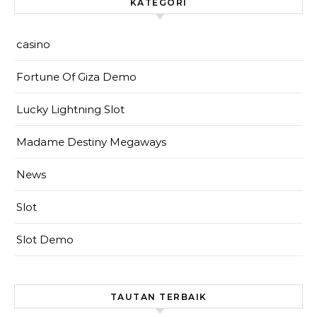
KATEGORI
casino
Fortune Of Giza Demo
Lucky Lightning Slot
Madame Destiny Megaways
News
Slot
Slot Demo
TAUTAN TERBAIK