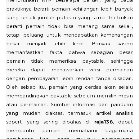
menurunkan RTP beberapa persen, yang pada
praktiknya berarti pemain kehilangan lebih banyak
uang untuk jumlah putaran yang sama. Ini bukan
berarti pemain tidak bisa menang sama sekali,
tetapi peluang untuk mendapatkan kemenangan
besar menjadi lebih kecil. Banyak kasino
memanfaatkan fakta bahwa sebagian besar
pemain tidak memeriksa paytable, sehingga
mereka dapat menawarkan versi permainan
dengan pembayaran lebih rendah tanpa disadari.
Oleh sebab itu, pemain yang cerdas akan selalu
membandingkan paytable sebelum memilih mesin
atau permainan. Sumber informasi dan panduan
yang mudah diakses, termasuk artikel analisis
seperti yang sering dibahas di
raja138
, dapat
membantu pemain memahami bagaimana