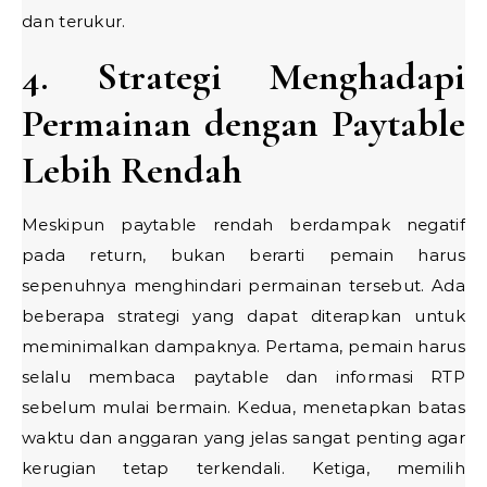
dan terukur.
4. Strategi Menghadapi
Permainan dengan Paytable
Lebih Rendah
Meskipun paytable rendah berdampak negatif
pada return, bukan berarti pemain harus
sepenuhnya menghindari permainan tersebut. Ada
beberapa strategi yang dapat diterapkan untuk
meminimalkan dampaknya. Pertama, pemain harus
selalu membaca paytable dan informasi RTP
sebelum mulai bermain. Kedua, menetapkan batas
waktu dan anggaran yang jelas sangat penting agar
kerugian tetap terkendali. Ketiga, memilih