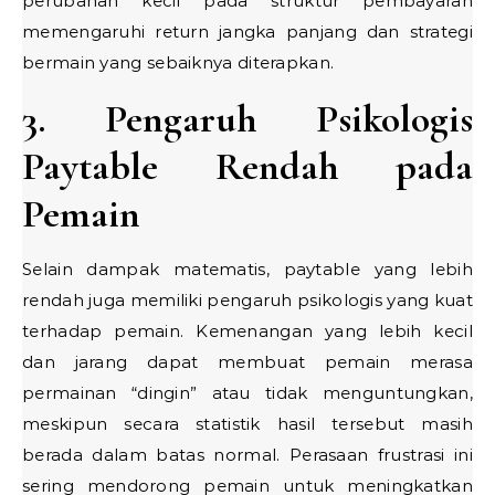
perubahan kecil pada struktur pembayaran
memengaruhi return jangka panjang dan strategi
bermain yang sebaiknya diterapkan.
3. Pengaruh Psikologis
Paytable Rendah pada
Pemain
Selain dampak matematis, paytable yang lebih
rendah juga memiliki pengaruh psikologis yang kuat
terhadap pemain. Kemenangan yang lebih kecil
dan jarang dapat membuat pemain merasa
permainan “dingin” atau tidak menguntungkan,
meskipun secara statistik hasil tersebut masih
berada dalam batas normal. Perasaan frustrasi ini
sering mendorong pemain untuk meningkatkan