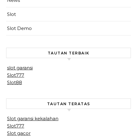
News
Slot
Slot Demo
TAUTAN TERBAIK
slot garansi
Slot777
Slot88
TAUTAN TERATAS
Slot garansi kekalahan
Slot777
Slot gacor