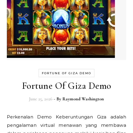
FORTUNE OF GIZA DEMO
Fortune Of Giza Demo
June 25, 2026
- By
Raymond Washington
Perkenalan Demo Keberuntungan Giza adalah
pengalaman virtual menawan yang membawa