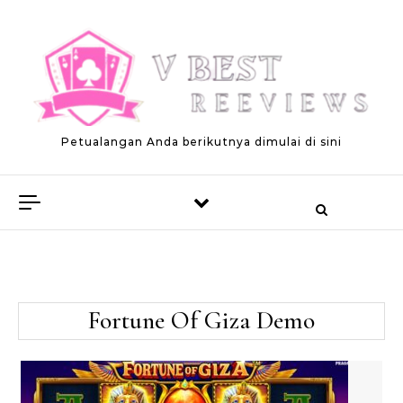
Skip to content
Petualangan Anda berikutnya dimulai di sini
Fortune Of Giza Demo