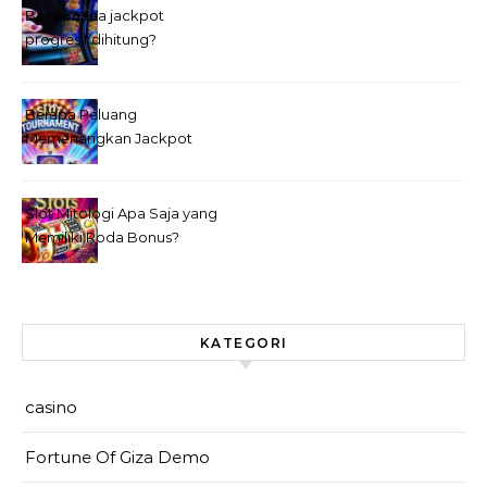
Bagaimana jackpot
progresif dihitung?
Berapa Peluang
Memenangkan Jackpot
Progresif?
Slot Mitologi Apa Saja yang
Memiliki Roda Bonus?
KATEGORI
casino
Fortune Of Giza Demo