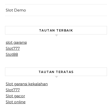
Slot Demo
TAUTAN TERBAIK
slot garansi
Slot777
Slot88
TAUTAN TERATAS
Slot garansi kekalahan
Slot777
Slot gacor
Slot online