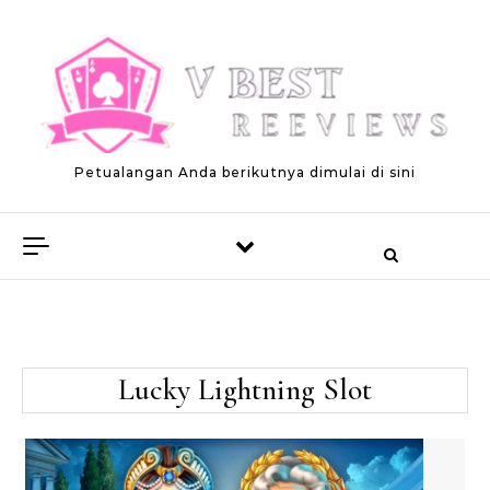
Skip to content
Petualangan Anda berikutnya dimulai di sini
Lucky Lightning Slot