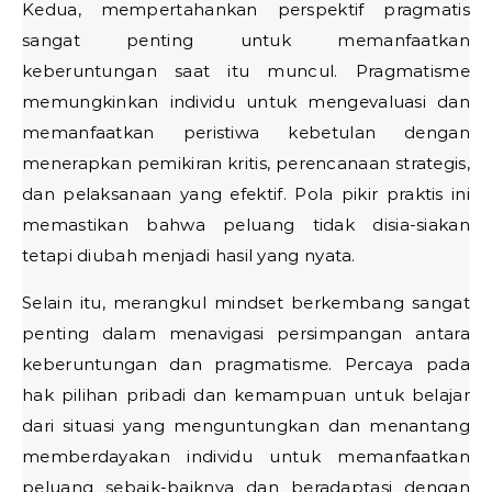
Kedua, mempertahankan perspektif pragmatis
sangat penting untuk memanfaatkan
keberuntungan saat itu muncul. Pragmatisme
memungkinkan individu untuk mengevaluasi dan
memanfaatkan peristiwa kebetulan dengan
menerapkan pemikiran kritis, perencanaan strategis,
dan pelaksanaan yang efektif. Pola pikir praktis ini
memastikan bahwa peluang tidak disia-siakan
tetapi diubah menjadi hasil yang nyata.
Selain itu, merangkul mindset berkembang sangat
penting dalam menavigasi persimpangan antara
keberuntungan dan pragmatisme. Percaya pada
hak pilihan pribadi dan kemampuan untuk belajar
dari situasi yang menguntungkan dan menantang
memberdayakan individu untuk memanfaatkan
peluang sebaik-baiknya dan beradaptasi dengan