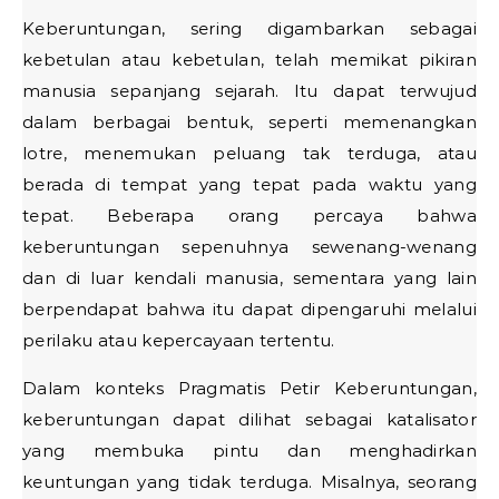
Keberuntungan, sering digambarkan sebagai
kebetulan atau kebetulan, telah memikat pikiran
manusia sepanjang sejarah. Itu dapat terwujud
dalam berbagai bentuk, seperti memenangkan
lotre, menemukan peluang tak terduga, atau
berada di tempat yang tepat pada waktu yang
tepat. Beberapa orang percaya bahwa
keberuntungan sepenuhnya sewenang-wenang
dan di luar kendali manusia, sementara yang lain
berpendapat bahwa itu dapat dipengaruhi melalui
perilaku atau kepercayaan tertentu.
Dalam konteks Pragmatis Petir Keberuntungan,
keberuntungan dapat dilihat sebagai katalisator
yang membuka pintu dan menghadirkan
keuntungan yang tidak terduga. Misalnya, seorang