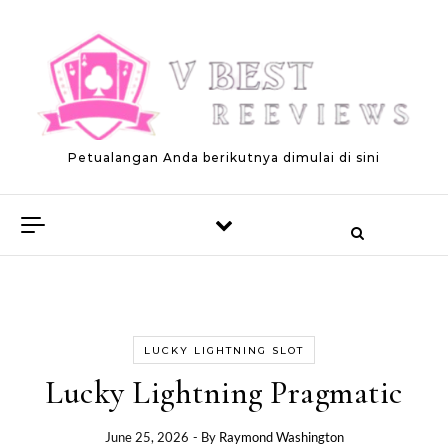
Skip to content
Petualangan Anda berikutnya dimulai di sini
LUCKY LIGHTNING SLOT
Lucky Lightning Pragmatic
June 25, 2026
- By
Raymond Washington