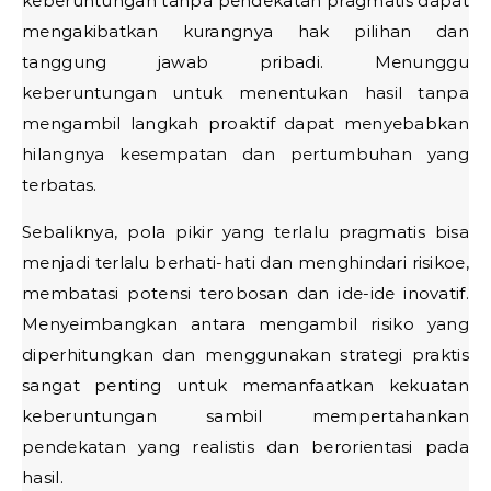
keberuntungan tanpa pendekatan pragmatis dapat
mengakibatkan kurangnya hak pilihan dan
tanggung jawab pribadi. Menunggu
keberuntungan untuk menentukan hasil tanpa
mengambil langkah proaktif dapat menyebabkan
hilangnya kesempatan dan pertumbuhan yang
terbatas.
Sebaliknya, pola pikir yang terlalu pragmatis bisa
menjadi terlalu berhati-hati dan menghindari risikoe,
membatasi potensi terobosan dan ide-ide inovatif.
Menyeimbangkan antara mengambil risiko yang
diperhitungkan dan menggunakan strategi praktis
sangat penting untuk memanfaatkan kekuatan
keberuntungan sambil mempertahankan
pendekatan yang realistis dan berorientasi pada
hasil.