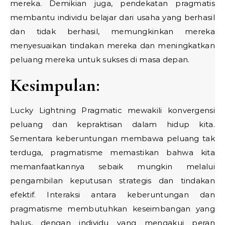
mereka. Demikian juga, pendekatan pragmatis
membantu individu belajar dari usaha yang berhasil
dan tidak berhasil, memungkinkan mereka
menyesuaikan tindakan mereka dan meningkatkan
peluang mereka untuk sukses di masa depan.
Kesimpulan:
Lucky Lightning Pragmatic mewakili konvergensi
peluang dan kepraktisan dalam hidup kita.
Sementara keberuntungan membawa peluang tak
terduga, pragmatisme memastikan bahwa kita
memanfaatkannya sebaik mungkin melalui
pengambilan keputusan strategis dan tindakan
efektif. Interaksi antara keberuntungan dan
pragmatisme membutuhkan keseimbangan yang
halus, dengan individu yang mengakui peran