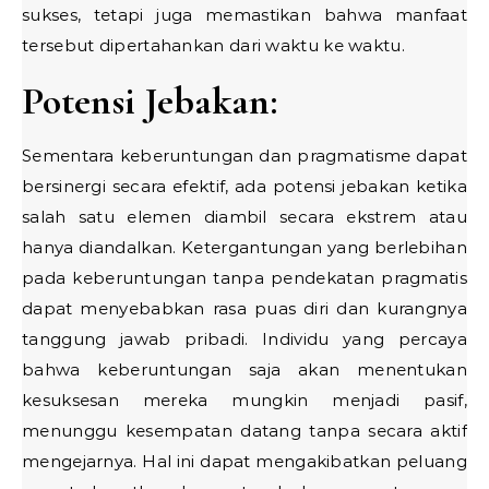
sukses, tetapi juga memastikan bahwa manfaat
tersebut dipertahankan dari waktu ke waktu.
Potensi Jebakan:
Sementara keberuntungan dan pragmatisme dapat
bersinergi secara efektif, ada potensi jebakan ketika
salah satu elemen diambil secara ekstrem atau
hanya diandalkan. Ketergantungan yang berlebihan
pada keberuntungan tanpa pendekatan pragmatis
dapat menyebabkan rasa puas diri dan kurangnya
tanggung jawab pribadi. Individu yang percaya
bahwa keberuntungan saja akan menentukan
kesuksesan mereka mungkin menjadi pasif,
menunggu kesempatan datang tanpa secara aktif
mengejarnya. Hal ini dapat mengakibatkan peluang