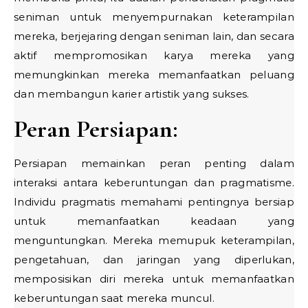
seniman untuk menyempurnakan keterampilan
mereka, berjejaring dengan seniman lain, dan secara
aktif mempromosikan karya mereka yang
memungkinkan mereka memanfaatkan peluang
dan membangun karier artistik yang sukses.
Peran Persiapan:
Persiapan memainkan peran penting dalam
interaksi antara keberuntungan dan pragmatisme.
Individu pragmatis memahami pentingnya bersiap
untuk memanfaatkan keadaan yang
menguntungkan. Mereka memupuk keterampilan,
pengetahuan, dan jaringan yang diperlukan,
memposisikan diri mereka untuk memanfaatkan
keberuntungan saat mereka muncul.