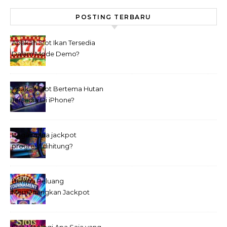
POSTING TERBARU
Apakah Slot Ikan Tersedia
Dalam Mode Demo?
Apakah Slot Bertema Hutan
Tersedia Di iPhone?
Bagaimana jackpot
progresif dihitung?
Berapa Peluang
Memenangkan Jackpot
Progresif?