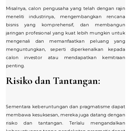
Misalnya, calon pengusaha yang telah dengan rajin
meneliti industrinya, mengembangkan rencana
bisnis yang komprehensif, dan membangun
jaringan profesional yang kuat lebih mungkin untuk
mengenali dan memanfaatkan peluang yang
menguntungkan, seperti diperkenalkan kepada
calon investor atau mendapatkan kemitraan
penting.
Risiko dan Tantangan:
Sementara keberuntungan dan pragmatisme dapat
membawa kesuksesan, mereka juga datang dengan
risiko dan tantangan. Terlalu mengandalkan