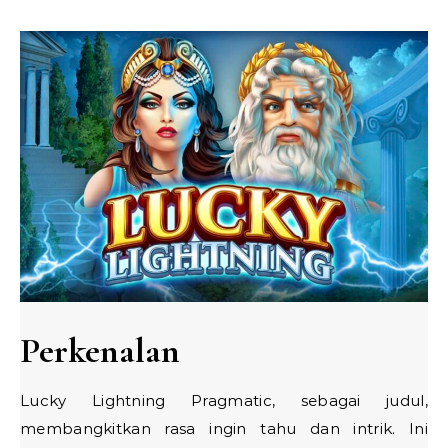
Perkenalan
Lucky Lightning Pragmatic, sebagai judul,
membangkitkan rasa ingin tahu dan intrik. Ini