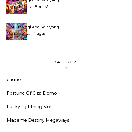
Slot Mitologi Apa Saja yang
Memiliki Roda Bonus?
Slot Mitologi Apa Saja yang
Menampilkan Naga?
KATEGORI
casino
Fortune Of Giza Demo
Lucky Lightning Slot
Madame Destiny Megaways