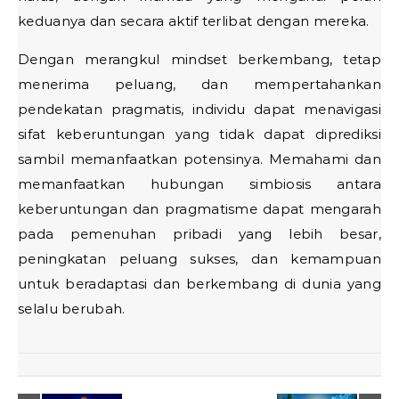
keduanya dan secara aktif terlibat dengan mereka.
Dengan merangkul mindset berkembang, tetap
menerima peluang, dan mempertahankan
pendekatan pragmatis, individu dapat menavigasi
sifat keberuntungan yang tidak dapat diprediksi
sambil memanfaatkan potensinya. Memahami dan
memanfaatkan hubungan simbiosis antara
keberuntungan dan pragmatisme dapat mengarah
pada pemenuhan pribadi yang lebih besar,
peningkatan peluang sukses, dan kemampuan
untuk beradaptasi dan berkembang di dunia yang
selalu berubah.