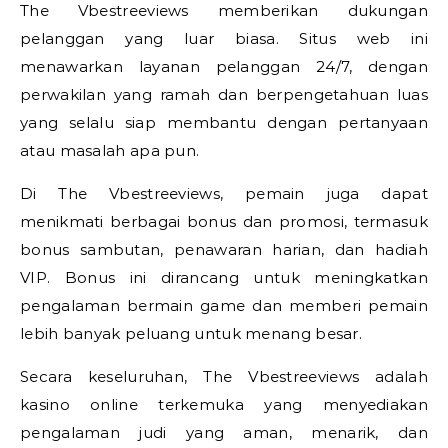
The Vbestreeviews memberikan dukungan
pelanggan yang luar biasa. Situs web ini
menawarkan layanan pelanggan 24/7, dengan
perwakilan yang ramah dan berpengetahuan luas
yang selalu siap membantu dengan pertanyaan
atau masalah apa pun.
Di The Vbestreeviews, pemain juga dapat
menikmati berbagai bonus dan promosi, termasuk
bonus sambutan, penawaran harian, dan hadiah
VIP. Bonus ini dirancang untuk meningkatkan
pengalaman bermain game dan memberi pemain
lebih banyak peluang untuk menang besar.
Secara keseluruhan, The Vbestreeviews adalah
kasino online terkemuka yang menyediakan
pengalaman judi yang aman, menarik, dan