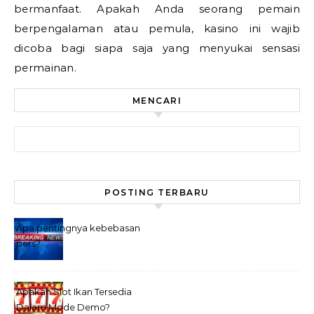
bermanfaat. Apakah Anda seorang pemain
berpengalaman atau pemula, kasino ini wajib
dicoba bagi siapa saja yang menyukai sensasi
permainan.
MENCARI
Search for:
POSTING TERBARU
Apa pentingnya kebebasan
pers?
Apakah Slot Ikan Tersedia
Dalam Mode Demo?