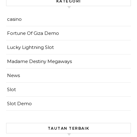
KATEGORI
casino
Fortune Of Giza Demo
Lucky Lightning Slot
Madame Destiny Megaways
News
Slot
Slot Demo
TAUTAN TERBAIK