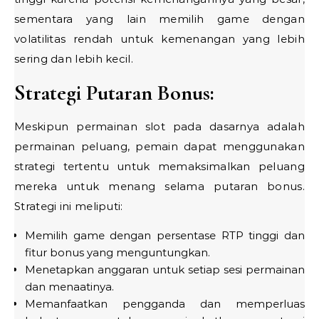
sementara yang lain memilih game dengan
volatilitas rendah untuk kemenangan yang lebih
sering dan lebih kecil.
Strategi Putaran Bonus:
Meskipun permainan slot pada dasarnya adalah
permainan peluang, pemain dapat menggunakan
strategi tertentu untuk memaksimalkan peluang
mereka untuk menang selama putaran bonus.
Strategi ini meliputi:
Memilih game dengan persentase RTP tinggi dan
fitur bonus yang menguntungkan.
Menetapkan anggaran untuk setiap sesi permainan
dan menaatinya.
Memanfaatkan pengganda dan memperluas