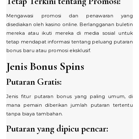
Tetap Terkini tentang Promosi:
Mengawasi promosi dan penawaran yang
disediakan oleh kasino online. Berlangganan buletin
mereka atau ikuti mereka di media sosial untuk
tetap mendapat informasi tentang peluang putaran
bonus baru atau promosi eksklusif.
Jenis Bonus Spins
Putaran Gratis:
Jenis fitur putaran bonus yang paling umum, di
mana pemain diberikan jumlah putaran tertentu
tanpa biaya tambahan.
Putaran yang dipicu pencar: