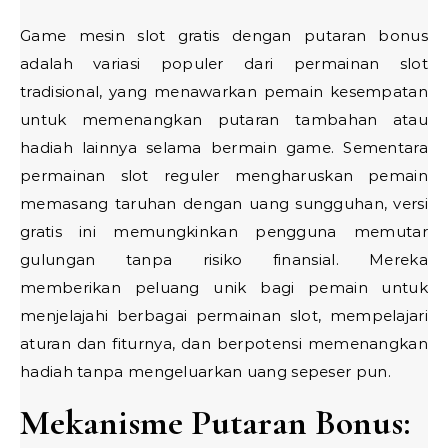
Game mesin slot gratis dengan putaran bonus
adalah variasi populer dari permainan slot
tradisional, yang menawarkan pemain kesempatan
untuk memenangkan putaran tambahan atau
hadiah lainnya selama bermain game. Sementara
permainan slot reguler mengharuskan pemain
memasang taruhan dengan uang sungguhan, versi
gratis ini memungkinkan pengguna memutar
gulungan tanpa risiko finansial. Mereka
memberikan peluang unik bagi pemain untuk
menjelajahi berbagai permainan slot, mempelajari
aturan dan fiturnya, dan berpotensi memenangkan
hadiah tanpa mengeluarkan uang sepeser pun.
Mekanisme Putaran Bonus: