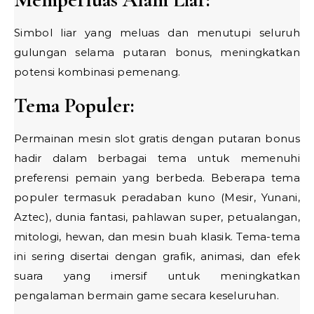
Simbol liar yang meluas dan menutupi seluruh
gulungan selama putaran bonus, meningkatkan
potensi kombinasi pemenang.
Tema Populer:
Permainan mesin slot gratis dengan putaran bonus
hadir dalam berbagai tema untuk memenuhi
preferensi pemain yang berbeda. Beberapa tema
populer termasuk peradaban kuno (Mesir, Yunani,
Aztec), dunia fantasi, pahlawan super, petualangan,
mitologi, hewan, dan mesin buah klasik. Tema-tema
ini sering disertai dengan grafik, animasi, dan efek
suara yang imersif untuk meningkatkan
pengalaman bermain game secara keseluruhan.