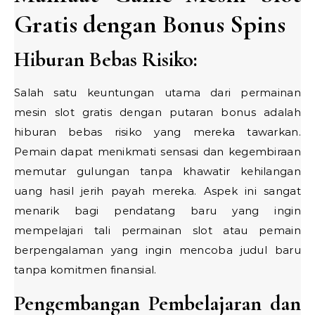
Gratis dengan Bonus Spins
Hiburan Bebas Risiko:
Salah satu keuntungan utama dari permainan
mesin slot gratis dengan putaran bonus adalah
hiburan bebas risiko yang mereka tawarkan.
Pemain dapat menikmati sensasi dan kegembiraan
memutar gulungan tanpa khawatir kehilangan
uang hasil jerih payah mereka. Aspek ini sangat
menarik bagi pendatang baru yang ingin
mempelajari tali permainan slot atau pemain
berpengalaman yang ingin mencoba judul baru
tanpa komitmen finansial.
Pengembangan Pembelajaran dan