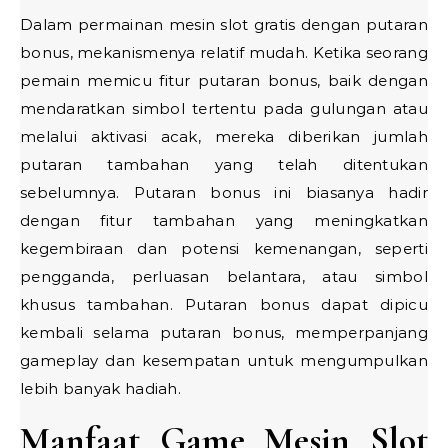
Dalam permainan mesin slot gratis dengan putaran
bonus, mekanismenya relatif mudah. Ketika seorang
pemain memicu fitur putaran bonus, baik dengan
mendaratkan simbol tertentu pada gulungan atau
melalui aktivasi acak, mereka diberikan jumlah
putaran tambahan yang telah ditentukan
sebelumnya. Putaran bonus ini biasanya hadir
dengan fitur tambahan yang meningkatkan
kegembiraan dan potensi kemenangan, seperti
pengganda, perluasan belantara, atau simbol
khusus tambahan. Putaran bonus dapat dipicu
kembali selama putaran bonus, memperpanjang
gameplay dan kesempatan untuk mengumpulkan
lebih banyak hadiah.
Manfaat Game Mesin Slot