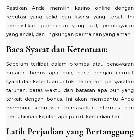
Pastikan Anda memilih kasino online dengan
reputasi yang solid dan lisensi yang tepat. Ini
memastikan permainan yang adil, pembayaran
yang andal, dan lingkungan permainan yang aman.
Baca Syarat dan Ketentuan:
Sebelum terlibat dalam promosi atau penawaran
putaran bonus apa pun, baca dengan cermat
syarat dan ketentuan untuk memahami persyaratan
taruhan, batas waktu, dan batasan apa pun yang
terkait dengan bonus. Ini akan membantu Anda
membuat keputusan berdasarkan informasi dan
menghindari kejutan apa pun di kemudian hari.
Latih Perjudian yang Bertanggung