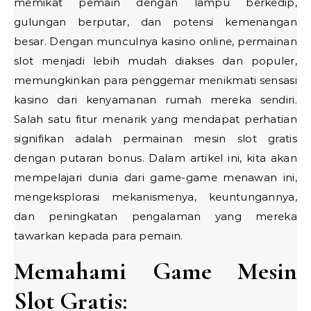
memikat pemain dengan lampu berkedip,
gulungan berputar, dan potensi kemenangan
besar. Dengan munculnya kasino online, permainan
slot menjadi lebih mudah diakses dan populer,
memungkinkan para penggemar menikmati sensasi
kasino dari kenyamanan rumah mereka sendiri.
Salah satu fitur menarik yang mendapat perhatian
signifikan adalah permainan mesin slot gratis
dengan putaran bonus. Dalam artikel ini, kita akan
mempelajari dunia dari game-game menawan ini,
mengeksplorasi mekanismenya, keuntungannya,
dan peningkatan pengalaman yang mereka
tawarkan kepada para pemain.
Memahami Game Mesin
Slot Gratis: