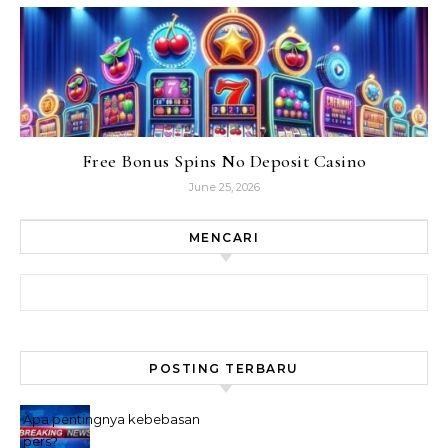
Free Bonus Spins No Deposit Casino
June 25, 2026
MENCARI
Search for:
POSTING TERBARU
Apa pentingnya kebebasan
pers?