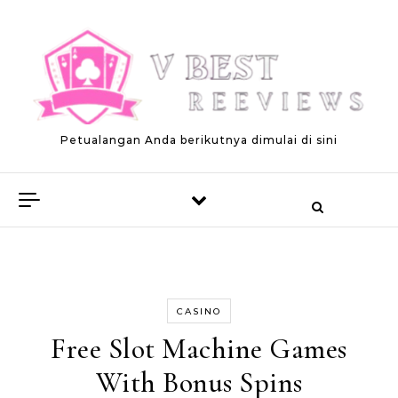
Skip to content
Petualangan Anda berikutnya dimulai di sini
CASINO
Free Slot Machine Games
With Bonus Spins