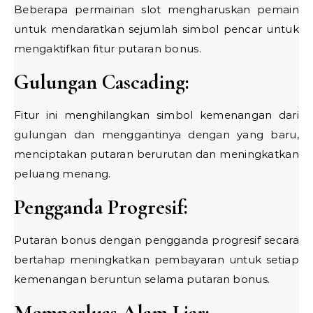
Beberapa permainan slot mengharuskan pemain
untuk mendaratkan sejumlah simbol pencar untuk
mengaktifkan fitur putaran bonus.
Gulungan Cascading:
Fitur ini menghilangkan simbol kemenangan dari
gulungan dan menggantinya dengan yang baru,
menciptakan putaran berurutan dan meningkatkan
peluang menang.
Pengganda Progresif:
Putaran bonus dengan pengganda progresif secara
bertahap meningkatkan pembayaran untuk setiap
kemenangan beruntun selama putaran bonus.
Memperluas Alam Liar: