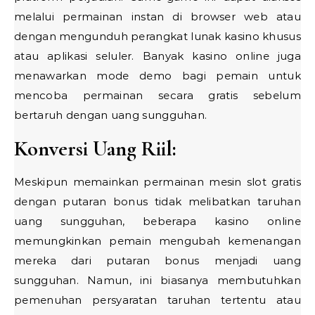
melalui permainan instan di browser web atau
dengan mengunduh perangkat lunak kasino khusus
atau aplikasi seluler. Banyak kasino online juga
menawarkan mode demo bagi pemain untuk
mencoba permainan secara gratis sebelum
bertaruh dengan uang sungguhan.
Konversi Uang Riil:
Meskipun memainkan permainan mesin slot gratis
dengan putaran bonus tidak melibatkan taruhan
uang sungguhan, beberapa kasino online
memungkinkan pemain mengubah kemenangan
mereka dari putaran bonus menjadi uang
sungguhan. Namun, ini biasanya membutuhkan
pemenuhan persyaratan taruhan tertentu atau