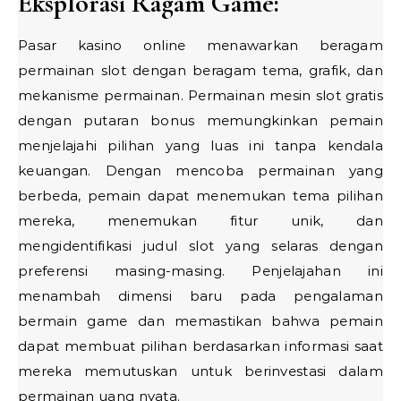
Eksplorasi Ragam Game:
Pasar kasino online menawarkan beragam
permainan slot dengan beragam tema, grafik, dan
mekanisme permainan. Permainan mesin slot gratis
dengan putaran bonus memungkinkan pemain
menjelajahi pilihan yang luas ini tanpa kendala
keuangan. Dengan mencoba permainan yang
berbeda, pemain dapat menemukan tema pilihan
mereka, menemukan fitur unik, dan
mengidentifikasi judul slot yang selaras dengan
preferensi masing-masing. Penjelajahan ini
menambah dimensi baru pada pengalaman
bermain game dan memastikan bahwa pemain
dapat membuat pilihan berdasarkan informasi saat
mereka memutuskan untuk berinvestasi dalam
permainan uang nyata.