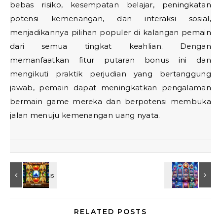
bebas risiko, kesempatan belajar, peningkatan
potensi kemenangan, dan interaksi sosial,
menjadikannya pilihan populer di kalangan pemain
dari semua tingkat keahlian. Dengan
memanfaatkan fitur putaran bonus ini dan
mengikuti praktik perjudian yang bertanggung
jawab, pemain dapat meningkatkan pengalaman
bermain game mereka dan berpotensi membuka
jalan menuju kemenangan uang nyata.
RELATED POSTS