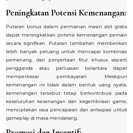
Peningkatan Potensi Kemenangan:
Putaran bonus dalam permainan mesin slot gratis
dapat meningkatkan potensi kemenangan pemain
secara signifikan. Putaran tambahan memberikan
lebih banyak peluang untuk mencapai kombinasi
pemenang, dan penyertaan fitur khusus seperti
pengganda atau perluasan belantara dapat
memperbesar pembayaran. Meskipun
kemenangan ini tidak dalam bentuk uang nyata,
kemenangan tersebut tetap berkontribusi pada
keseluruhan kesenangan dan kegembiraan game,
menciptakan rasa pencapaian dan antisipasi untuk
gameplay di masa mendatang.
Promosi dan Insentif: