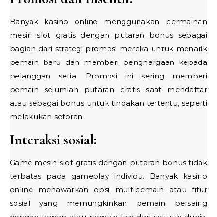
Banyak kasino online menggunakan permainan
mesin slot gratis dengan putaran bonus sebagai
bagian dari strategi promosi mereka untuk menarik
pemain baru dan memberi penghargaan kepada
pelanggan setia. Promosi ini sering memberi
pemain sejumlah putaran gratis saat mendaftar
atau sebagai bonus untuk tindakan tertentu, seperti
melakukan setoran.
Interaksi sosial:
Game mesin slot gratis dengan putaran bonus tidak
terbatas pada gameplay individu. Banyak kasino
online menawarkan opsi multipemain atau fitur
sosial yang memungkinkan pemain bersaing
dengan teman atau pemain lain dari seluruh dunia.